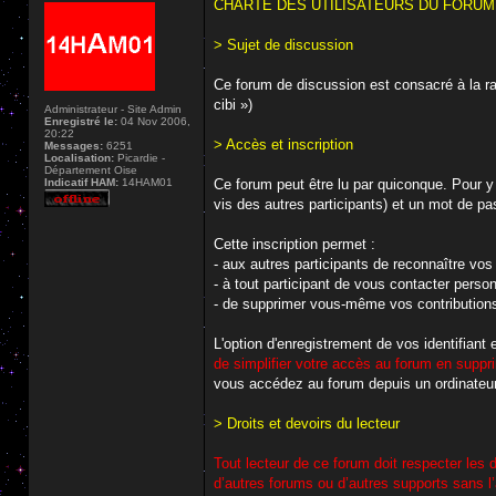
CHARTE DES UTILISATEURS DU FORUM D
> Sujet de discussion
Ce forum de discussion est consacré à la r
cibi »)
Administrateur - Site Admin
Enregistré le:
04 Nov 2006,
20:22
> Accès et inscription
Messages:
6251
Localisation:
Picardie -
Département Oise
Indicatif HAM:
14HAM01
Ce forum peut être lu par quiconque. Pour y 
vis des autres participants) et un mot de pa
Cette inscription permet :
- aux autres participants de reconnaître vos 
- à tout participant de vous contacter pers
- de supprimer vous-même vos contribution
L'option d'enregistrement de vos identifiant
de simplifier votre accès au forum en suppri
vous accédez au forum depuis un ordinateur
> Droits et devoirs du lecteur
Tout lecteur de ce forum doit respecter les d
d’autres forums ou d’autres supports sans l’