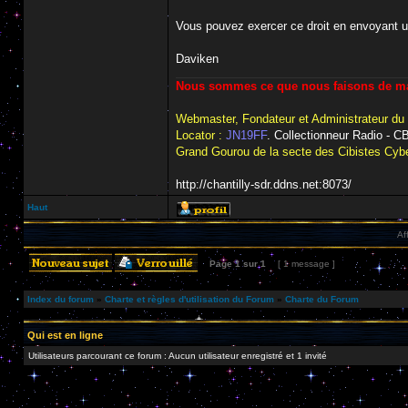
Vous pouvez exercer ce droit en envoyant 
Daviken
Nous sommes ce que nous faisons de man
Webmaster, Fondateur et Administrateur du
Locator :
JN19FF
. Collectionneur Radio - 
Grand Gourou de la secte des Cibistes Cybe
http://chantilly-sdr.ddns.net:8073/
Haut
Af
Page
1
sur
1
[ 1 message ]
Index du forum
»
Charte et règles d'utilisation du Forum
»
Charte du Forum
Qui est en ligne
Utilisateurs parcourant ce forum : Aucun utilisateur enregistré et 1 invité