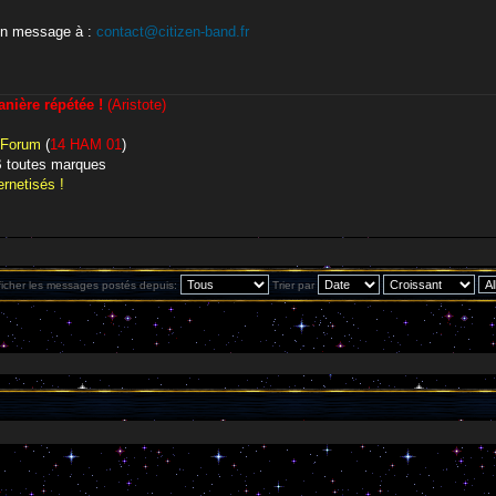
un message à :
contact@citizen-band.fr
ière répétée !
(Aristote)
 Forum
(
14 HAM 01
)
CB toutes marques
rnetisés !
ficher les messages postés depuis:
Trier par