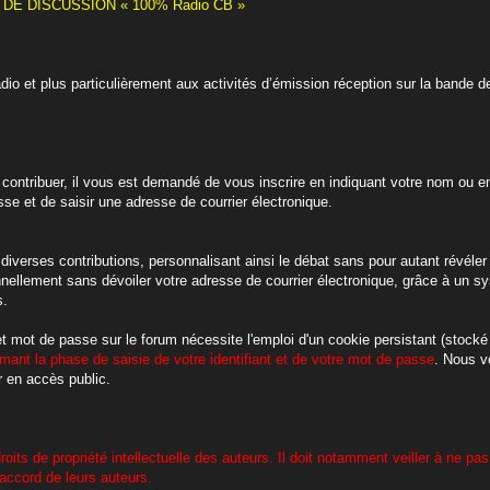
E DISCUSSION « 100% Radio CB »
adio et plus particulièrement aux activités d’émission réception sur la ban
contribuer, il vous est demandé de vous inscrire en indiquant votre nom ou en
sse et de saisir une adresse de courrier électronique.
diverses contributions, personnalisant ainsi le débat sans pour autant révéler v
onnellement sans dévoiler votre adresse de courrier électronique, grâce à u
s.
 et mot de passe sur le forum nécessite l'emploi d'un cookie persistant (stocké
mant la phase de saisie de votre identifiant et de votre mot de passe
. Nous v
 en accès public.
roits de propriété intellectuelle des auteurs. Il doit notamment veiller à ne pas
accord de leurs auteurs.