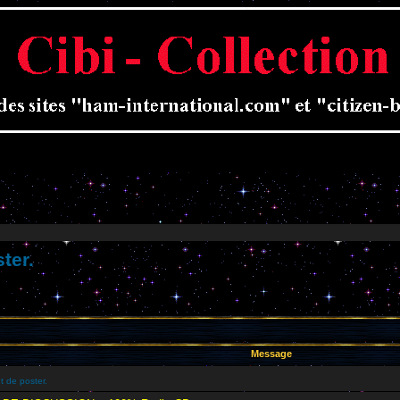
ter.
Message
t de poster.