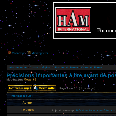
Connexion
M’enregistrer
Index du forum
»
Charte et règles d'utilisation du Forum
»
Charte du Forum
Précisions importantes à lire avant de pos
Roger78
Modérateur:
Page
1
sur
1
[ 1 message ]
Imprimer le sujet
Auteur
Daviken
Sujet du message:
Précisions importantes à lire avan