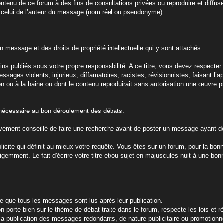
ntenu de ce forum à des fins de consultations privées ou reproduire et diffus
t celui de l’auteur du message (nom réel ou pseudonyme).
n message et des droits de propriété intellectuelle qui y sont attachés.
 publiés sous votre propre responsabilité. A ce titre, vous devez respecter l
ages violents, injurieux, diffamatoires, racistes, révisionnistes, faisant l’
tion ou à la haine ou dont le contenu reproduirait sans autorisation une œuvre p
ie nécessaire au bon déroulement des débats.
 vivement conseillé de faire une recherche avant de poster un message ayant déj
xplicite qui définit au mieux votre requête. Vous êtes sur un forum, pour la bo
ligemment. Le fait d'écrire votre titre et/ou sujet en majuscules nuit à une bonn
re que tous les messages sont lus après leur publication.
n porte bien sur le thème de débat traité dans le forum, respecte les lois et r
la publication des messages redondants, de nature publicitaire ou promotionne