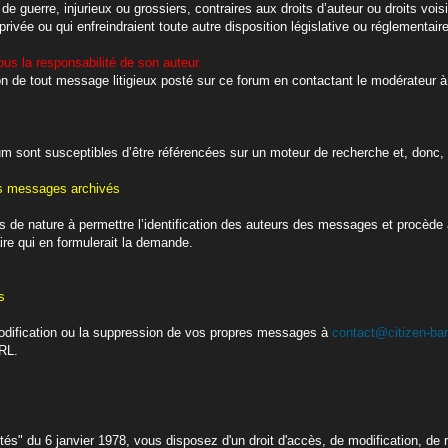
s de guerre, injurieux ou grossiers, contraires aux droits d’auteur ou droits v
 privée ou qui enfreindraient toute autre disposition législative ou réglementair
s la responsabilité de son auteur.
on de tout message litigieux posté sur ce forum en contactant le modérateur à
um sont susceptibles d’être référencées sur un moteur de recherche et, donc, d
es messages archivés
 de nature à permettre l’identification des auteurs des messages et procède
ire qui en formulerait la demande.
s
dification ou la suppression de vos propres messages à
contact@citizen-ban
URL.
tés" du 6 janvier 1978, vous disposez d'un droit d'accès, de modification, de