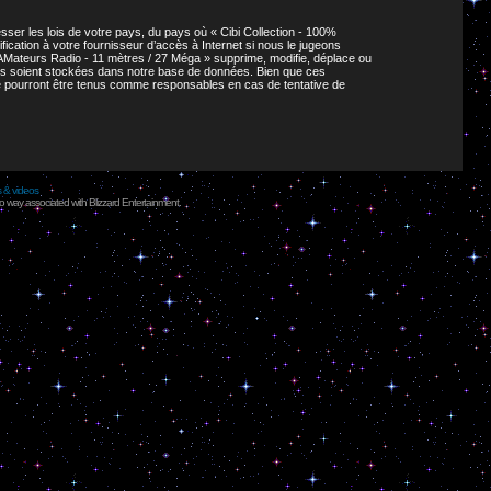
ser les lois de votre pays, du pays où « Cibi Collection - 100%
cation à votre fournisseur d’accès à Internet si nous le jugeons
AMateurs Radio - 11 mètres / 27 Méga » supprime, modifie, déplace ou
ies soient stockées dans notre base de données. Bien que ces
ne pourront être tenus comme responsables en cas de tentative de
s & videos
no way associated with Blizzard Entertainment.