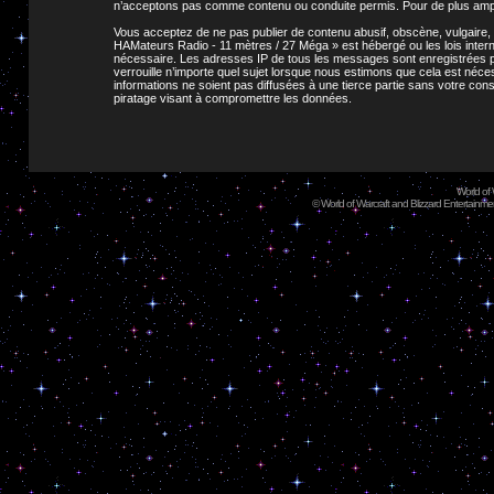
n’acceptons pas comme contenu ou conduite permis. Pour de plus ample
Vous acceptez de ne pas publier de contenu abusif, obscène, vulgaire, 
HAMateurs Radio - 11 mètres / 27 Méga » est hébergé ou les lois intern
nécessaire. Les adresses IP de tous les messages sont enregistrées p
verrouille n’importe quel sujet lorsque nous estimons que cela est né
informations ne soient pas diffusées à une tierce partie sans votre c
piratage visant à compromettre les données.
World of
©
World of Warcraft and Blizzard Entertainment