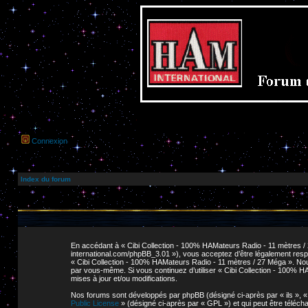
Connexion
Index du forum
En accédant à « Cibi Collection - 100% HAMateurs Radio - 11 mètres / 2
international.com/phpBB_3.01 »), vous acceptez d’être légalement respo
« Cibi Collection - 100% HAMateurs Radio - 11 mètres / 27 Méga ». Nous 
par vous-même. Si vous continuez d’utiliser « Cibi Collection - 100% 
mises à jour et/ou modifications.
Nos forums sont développés par phpBB (désigné ci-après par « ils », « e
Public License
» (désigné ci-après par « GPL ») et qui peut être téléc