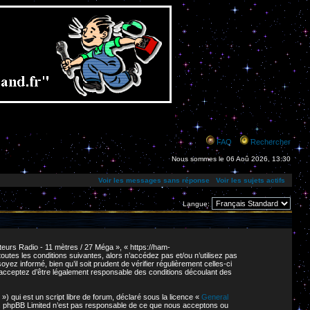
FAQ
Rechercher
Nous sommes le 06 Aoû 2026, 13:30
Voir les messages sans réponse
Voir les sujets actifs
Langue:
eurs Radio - 11 mètres / 27 Méga », « https://ham-
tes les conditions suivantes, alors n’accédez pas et/ou n’utilisez pas
z informé, bien qu’il soit prudent de vérifier régulièrement celles-ci
 acceptez d’être légalement responsable des conditions découlant des
 qui est un script libre de forum, déclaré sous la licence «
General
net. phpBB Limited n’est pas responsable de ce que nous acceptons ou