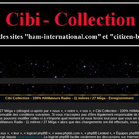
Cibi Collection - 100% HAMateurs Radio - 11 mètres / 27 Méga - Enregistrement
7 Méga » (désigné ci-après par « nous », « notre », « nos », « Cibi Collection - 100% HAMat
nsable des conditions suivantes. Si vous n’acceptez pas d’être légalement responsable de tou
pouvons modifier celles-ci à n’importe quel moment et nous ferons tout pour que vous en soye
HAMateurs Radio - 11 mètres / 27 Méga » alors que des changements ont été effectués, vous
ux », « leur », « logiciel phpBB », « www.phpbb.com », « phpBB Limited », « Équipes phpBB »)
hargé depuis
www.phpbb.com
. Le logiciel phpBB facilite seulement les discussions sur Inter