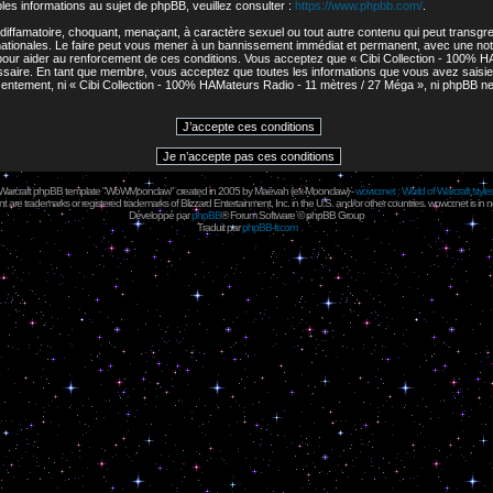
s informations au sujet de phpBB, veuillez consulter :
https://www.phpbb.com/
.
diffamatoire, choquant, menaçant, à caractère sexuel ou tout autre contenu qui peut transgres
ationales. Le faire peut vous mener à un bannissement immédiat et permanent, avec une notifi
our aider au renforcement de ces conditions. Vous acceptez que « Cibi Collection - 100% H
cessaire. En tant que membre, vous acceptez que toutes les informations que vous avez sais
onsentement, ni « Cibi Collection - 100% HAMateurs Radio - 11 mètres / 27 Méga », ni phpBB 
 Warcraft phpBB template "WoWMoonclaw" created in 2005 by
Maëvah
(ex-
Moonclaw
) -
wowcr.net : World of Warcraft style
 are trademarks or registered trademarks of Blizzard Entertainment, Inc. in the U.S. and/or other countries. wowcr.net is in 
Développé par
phpBB
® Forum Software © phpBB Group
Traduit par
phpBB-fr.com