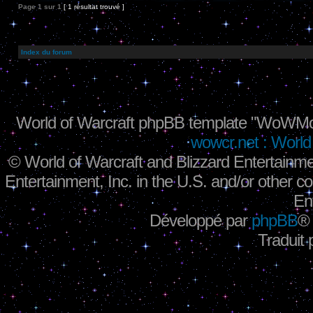
Page
1
sur
1
[ 1 résultat trouvé ]
Index du forum
World of Warcraft phpBB template "WoWMo
wowcr.net : World 
©
World of Warcraft and Blizzard Entertainme
Entertainment, Inc. in the U.S. and/or other co
En
Développé par
phpBB
®
Traduit