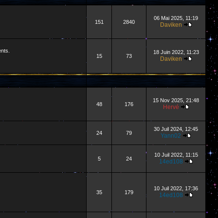
06 Mai 2025, 11:19
151
2840
Daviken
ents.
18 Juin 2022, 11:23
15
73
Daviken
15 Nov 2025, 21:48
48
176
Hervé
30 Juil 2024, 12:45
24
79
Yann02
10 Juil 2022, 11:15
5
24
14ed108
10 Juil 2022, 17:36
35
179
14ed108