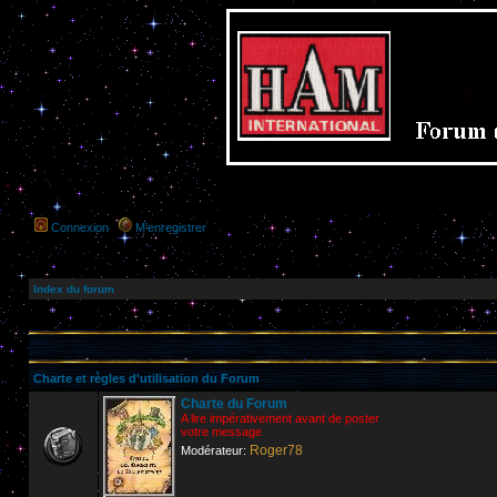
Connexion
M’enregistrer
Index du forum
Charte et règles d'utilisation du Forum
Charte du Forum
A lire impérativement avant de poster
votre message
Roger78
Modérateur: