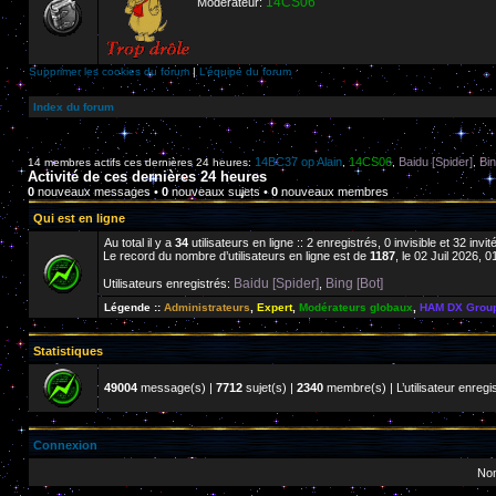
14CS06
Modérateur:
Supprimer les cookies du forum
|
L’équipe du forum
Index du forum
14BC37 op Alain
14CS06
Baidu [Spider]
Bin
14 membres actifs ces dernières 24 heures:
,
,
,
Activité de ces dernières 24 heures
0
nouveaux messages •
0
nouveaux sujets •
0
nouveaux membres
Qui est en ligne
Au total il y a
34
utilisateurs en ligne :: 2 enregistrés, 0 invisible et 32 inv
Le record du nombre d’utilisateurs en ligne est de
1187
, le 02 Juil 2026, 0
Baidu [Spider]
Bing [Bot]
Utilisateurs enregistrés:
,
Légende ::
Administrateurs
,
Expert
,
Modérateurs globaux
,
HAM DX Grou
Statistiques
49004
message(s) |
7712
sujet(s) |
2340
membre(s) | L’utilisateur enregis
Connexion
Nom