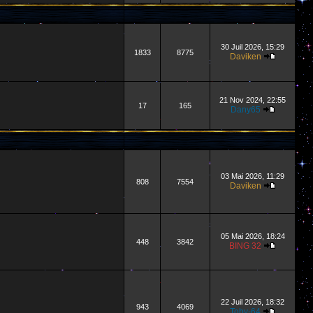
30 Juil 2026, 15:29
1833
8775
Daviken
21 Nov 2024, 22:55
17
165
Dany65
03 Mai 2026, 11:29
808
7554
Daviken
05 Mai 2026, 18:24
448
3842
BING 32
22 Juil 2026, 18:32
943
4069
Toby-64