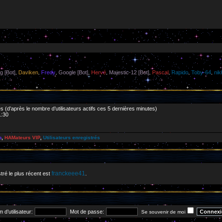
g [Bot]
Daviken
Fredy
Google [Bot]
Hervé
Majestic-12 [Bot]
Pascal
Rapido
Toby-64
ni
,
,
,
,
,
,
,
,
,
ités (d’après le nombre d’utilisateurs actifs ces 5 dernières minutes)
1:30
p
,
HAMateurs VIP
,
Utilisateurs enregistrés
franckeee41
tré le plus récent est
.
 d’utilisateur:
Mot de passe:
Se souvenir de moi