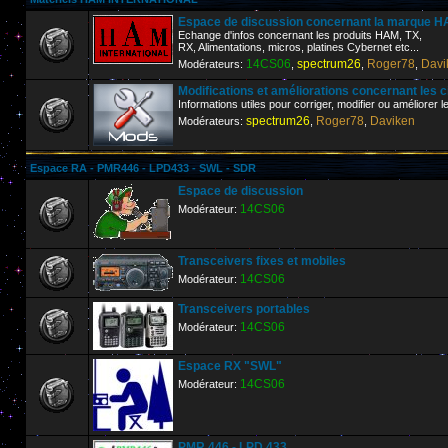
Espace de discussion concernant la marque
Echange d'infos concernant les produits HAM, TX,
RX, Alimentations, micros, platines Cybernet etc...
14CS06
spectrum26
Roger78
Davi
Modérateurs:
,
,
,
Modifications et améliorations concernant les 
Informations utiles pour corriger, modifier ou améliorer 
spectrum26
Roger78
Daviken
Modérateurs:
,
,
Espace RA - PMR446 - LPD433 - SWL - SDR
Espace de discussion
14CS06
Modérateur:
Transceivers fixes et mobiles
14CS06
Modérateur:
Transceivers portables
14CS06
Modérateur:
Espace RX "SWL"
14CS06
Modérateur:
PMR 446 - LPD 433