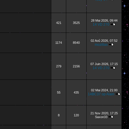
28 Mai 2026, 09:44
421
3525
14 VD 270
02 Aoû 2026, 07:52
1174
8540
mozillas
07 Juin 2026, 17:15
279
2156
14 VD 270
02 Mai 2024, 21:00
55
435
14BC37 op Alain
21 Nov 2020, 17:25
8
120
Saxon33