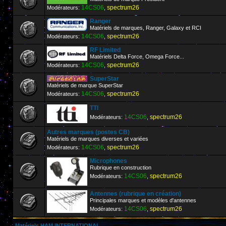
14CS06
spectrum26
Modérateurs:
,
Ranger
Matériels de marques, Ranger, Galaxy et RCI
14CS06
spectrum26
Modérateurs:
,
RF Limited
Matériels Delta Force, Omega Force...
14CS06
spectrum26
Modérateurs:
,
SuperStar
Matériels de marque SuperStar
14CS06
spectrum26
Modérateurs:
,
TTI
14CS06
spectrum26
Modérateurs:
,
Autres marques (postes CB)
Matériels de marques diverses et variées
14CS06
spectrum26
Modérateurs:
,
Microphones
Rubrique en construction
14CS06
spectrum26
Modérateurs:
,
Antennes (rubrique en création)
Principales marques et modèles d'antennes
14CS06
spectrum26
Modérateurs:
,
Matériels HAM INTERNATIONAL