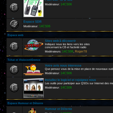
14CS06
Modérateur:
Espace SDR
14CS06
Modérateur:
Espace web
Sites web à découvrir
Indiquez nous les liens vers les sites
concernant la CB et l'activité radio
14CS06
Roger78
Modérateurs:
,
Tchat et Visioconférence
Votre avis nous interesse
Que pensez vous de la mise en place de nouveaux outi
14CS06
Modérateur:
Installez le logiciel et rejoignez nous
Les outils pour participer aux QSOs sur Internet de
14CS06
Modérateur:
Espace Humour et Détente
Humour et Détente