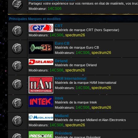
Partagez votre expérience sur vos remises en état de matériels, vos trucs
14CS06
Modérateur:
Principales Marques et modèles
CRT
Matériels de marque CRT (hors Superstar)
14CS06
spectrum26
Modérateurs:
,
Euro CB
Matériels de marque Euro CB
14CS06
spectrum26
Modérateurs:
,
Dirland
Matériels de marque Dirland
14CS06
spectrum26
Modérateurs:
,
HAM International
Matériels de la marque HAM International
14CS06
spectrum26
Modérateurs:
,
Intek
Matériels de la marque Intek
14CS06
spectrum26
Modérateurs:
,
Midland
Matériels de marque Midland et Alan Electronics
14CS06
spectrum26
Modérateurs:
,
Président
Matériels de marque Président