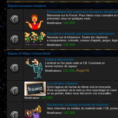
Espace nouveaux membres
Présentation des nouveaux membres (impérative
Bienvenue sur le Forum. Pour mieux vous connaitre et af
présentez vous en quelques mots.
14CS06
Modérateur:
Accueil et conseils aux nouveaux opérateurs
Nouveau sur la fréquence. Toutes les réponses
a vosquestions, conseils, canaux d'appels, jargon, législ
14CS06
Modérateur:
Espace 27 Méga / Citizen Band
Espace discussion
L'endroit ou l'on parle radio et CB. Courtoisie et
bonne humeur de rigueur
14CS06
Roger78
Modérateurs:
,
Le coin des chineurs
Qu'il s'agisse de l'achat du Week-end en brocante,
d'une acquisition via le web ou d'un sauvetage en cave
ou au grenier, faites nous découvrir vos trouvailles.
14CS06
Modérateur:
Recherche, échange et vente de matériel
Vous cherchez ou vendez du matériel radio / CB, poste
14CS06
Modérateur: