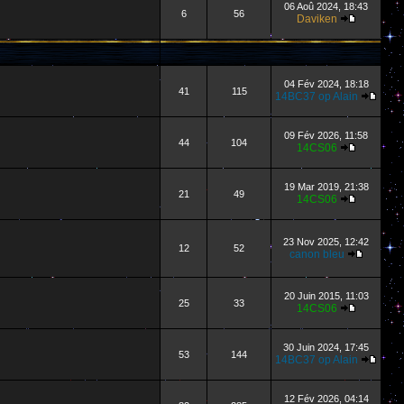
06 Aoû 2024, 18:43
6
56
Daviken
04 Fév 2024, 18:18
41
115
14BC37 op Alain
09 Fév 2026, 11:58
44
104
14CS06
19 Mar 2019, 21:38
21
49
14CS06
23 Nov 2025, 12:42
12
52
canon bleu
20 Juin 2015, 11:03
25
33
14CS06
30 Juin 2024, 17:45
53
144
14BC37 op Alain
12 Fév 2026, 04:14