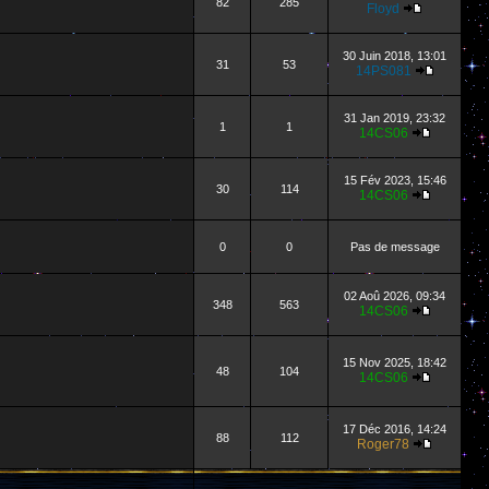
82
285
Floyd
30 Juin 2018, 13:01
31
53
14PS081
31 Jan 2019, 23:32
1
1
14CS06
15 Fév 2023, 15:46
30
114
14CS06
0
0
Pas de message
02 Aoû 2026, 09:34
348
563
14CS06
15 Nov 2025, 18:42
48
104
14CS06
17 Déc 2016, 14:24
88
112
Roger78