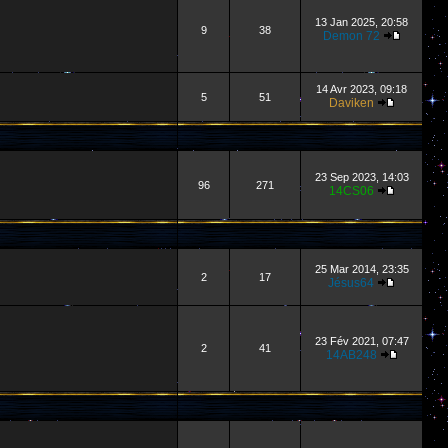
13 Jan 2025, 20:58
9
38
Demon 72
14 Avr 2023, 09:18
5
51
Daviken
23 Sep 2023, 14:03
96
271
14CS06
25 Mar 2014, 23:35
2
17
Jésus64
23 Fév 2021, 07:47
2
41
14AB248