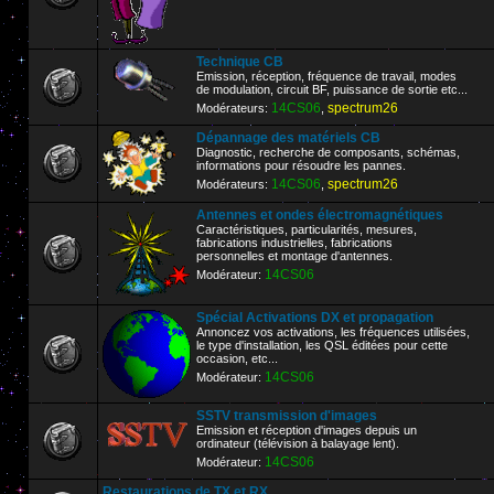
Technique CB
Emission, réception, fréquence de travail, modes
de modulation, circuit BF, puissance de sortie etc...
14CS06
spectrum26
Modérateurs:
,
Dépannage des matériels CB
Diagnostic, recherche de composants, schémas,
informations pour résoudre les pannes.
14CS06
spectrum26
Modérateurs:
,
Antennes et ondes électromagnétiques
Caractéristiques, particularités, mesures,
fabrications industrielles, fabrications
personnelles et montage d'antennes.
14CS06
Modérateur:
Spécial Activations DX et propagation
Annoncez vos activations, les fréquences utilisées,
le type d'installation, les QSL éditées pour cette
occasion, etc...
14CS06
Modérateur:
SSTV transmission d'images
Emission et réception d'images depuis un
ordinateur (télévision à balayage lent).
14CS06
Modérateur:
Restaurations de TX et RX