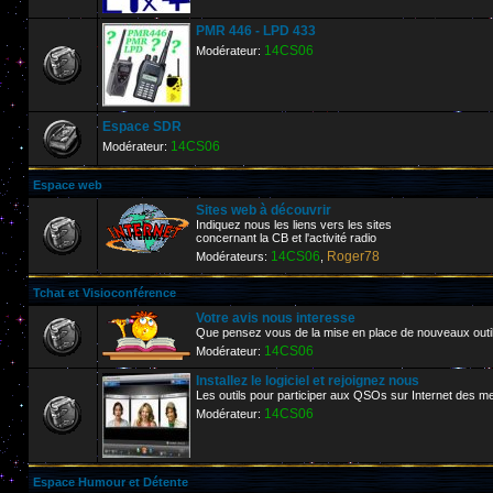
PMR 446 - LPD 433
14CS06
Modérateur:
Espace SDR
14CS06
Modérateur:
Espace web
Sites web à découvrir
Indiquez nous les liens vers les sites
concernant la CB et l'activité radio
14CS06
Roger78
Modérateurs:
,
Tchat et Visioconférence
Votre avis nous interesse
Que pensez vous de la mise en place de nouveaux outi
14CS06
Modérateur:
Installez le logiciel et rejoignez nous
Les outils pour participer aux QSOs sur Internet de
14CS06
Modérateur:
Espace Humour et Détente