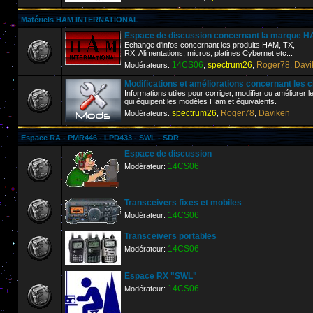
Matériels HAM INTERNATIONAL
Espace de discussion concernant la marque
Echange d'infos concernant les produits HAM, TX,
RX, Alimentations, micros, platines Cybernet etc...
14CS06
spectrum26
Roger78
Davi
Modérateurs:
,
,
,
Modifications et améliorations concernant les 
Informations utiles pour corriger, modifier ou améliorer 
qui équipent les modèles Ham et équivalents.
spectrum26
Roger78
Daviken
Modérateurs:
,
,
Espace RA - PMR446 - LPD433 - SWL - SDR
Espace de discussion
14CS06
Modérateur:
Transceivers fixes et mobiles
14CS06
Modérateur:
Transceivers portables
14CS06
Modérateur:
Espace RX "SWL"
14CS06
Modérateur: