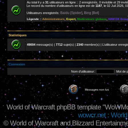
Au total il y a
31
utilisateurs en ligne :: 2 enregistrés, 0 invisible et 29 inv
Le record du nombre d’utilisateurs en ligne est de
1187
, le 02 Juil 2026, 0
Baidu [Spider]
Bing [Bot]
Utilisateurs enregistrés:
,
Légende ::
Administrateurs
,
Expert
,
Modérateurs globaux
,
HAM DX Grou
Statistiques
49004
message(s) |
7712
sujet(s) |
2340
membre(s) | L’utilisateur enregis
Connexion
Nom d’utilisateur:
Mot de 
Messages non lus
World of Warcraft phpBB template "WoWMo
wowcr.net : World 
©
World of Warcraft and Blizzard Entertainme