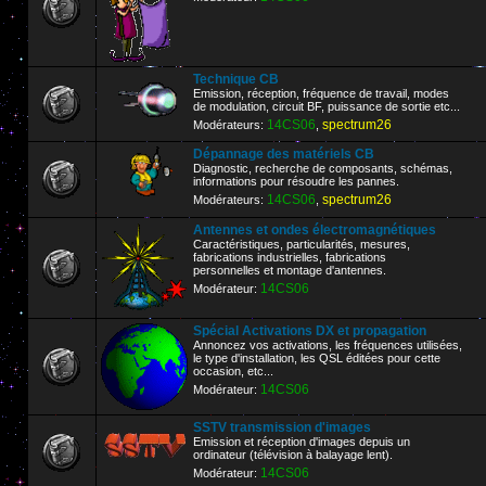
Technique CB
Emission, réception, fréquence de travail, modes
de modulation, circuit BF, puissance de sortie etc...
14CS06
spectrum26
Modérateurs:
,
Dépannage des matériels CB
Diagnostic, recherche de composants, schémas,
informations pour résoudre les pannes.
14CS06
spectrum26
Modérateurs:
,
Antennes et ondes électromagnétiques
Caractéristiques, particularités, mesures,
fabrications industrielles, fabrications
personnelles et montage d'antennes.
14CS06
Modérateur:
Spécial Activations DX et propagation
Annoncez vos activations, les fréquences utilisées,
le type d'installation, les QSL éditées pour cette
occasion, etc...
14CS06
Modérateur:
SSTV transmission d'images
Emission et réception d'images depuis un
ordinateur (télévision à balayage lent).
14CS06
Modérateur: