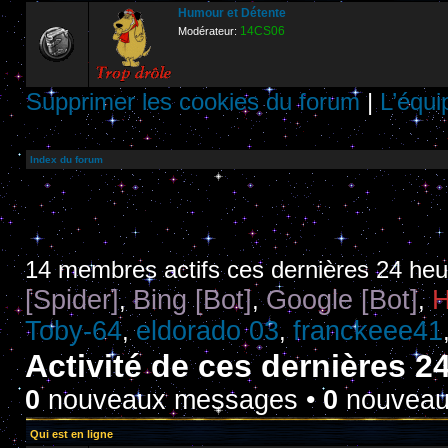
Humour et Détente
14CS06
Modérateur:
Supprimer les cookies du forum
|
L’équi
Index du forum
14 membres actifs ces dernières 24 he
[Spider]
Bing [Bot]
Google [Bot]
H
,
,
,
Toby-64
eldorado 03
franckeee41
,
,
Activité de ces dernières 2
0
nouveaux messages •
0
nouveaux
Qui est en ligne