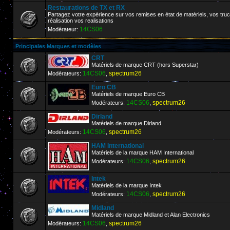
Restaurations de TX et RX
Partagez votre expérience sur vos remises en état de matériels, vos truc
réalisation vos realisations
14CS06
Modérateur:
Principales Marques et modèles
CRT
Matériels de marque CRT (hors Superstar)
14CS06
spectrum26
Modérateurs:
,
Euro CB
Matériels de marque Euro CB
14CS06
spectrum26
Modérateurs:
,
Dirland
Matériels de marque Dirland
14CS06
spectrum26
Modérateurs:
,
HAM International
Matériels de la marque HAM International
14CS06
spectrum26
Modérateurs:
,
Intek
Matériels de la marque Intek
14CS06
spectrum26
Modérateurs:
,
Midland
Matériels de marque Midland et Alan Electronics
14CS06
spectrum26
Modérateurs:
,