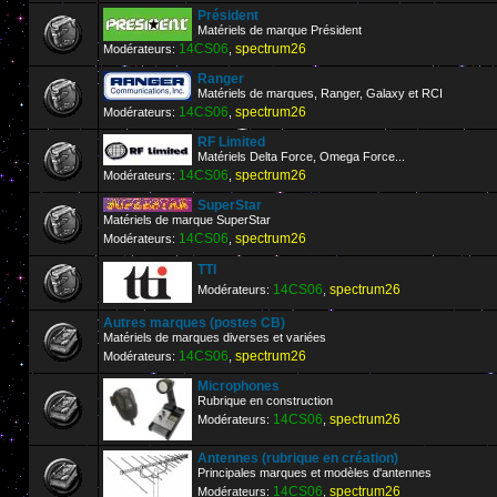
Président
Matériels de marque Président
14CS06
spectrum26
Modérateurs:
,
Ranger
Matériels de marques, Ranger, Galaxy et RCI
14CS06
spectrum26
Modérateurs:
,
RF Limited
Matériels Delta Force, Omega Force...
14CS06
spectrum26
Modérateurs:
,
SuperStar
Matériels de marque SuperStar
14CS06
spectrum26
Modérateurs:
,
TTI
14CS06
spectrum26
Modérateurs:
,
Autres marques (postes CB)
Matériels de marques diverses et variées
14CS06
spectrum26
Modérateurs:
,
Microphones
Rubrique en construction
14CS06
spectrum26
Modérateurs:
,
Antennes (rubrique en création)
Principales marques et modèles d'antennes
14CS06
spectrum26
Modérateurs:
,