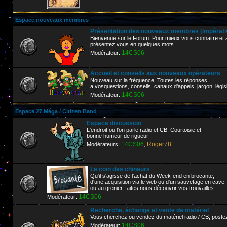
Espace nouveaux membres
Présentation des nouveaux membres (impérative
Bienvenue sur le Forum. Pour mieux vous connaitre et af
présentez vous en quelques mots.
14CS06
Modérateur:
Accueil et conseils aux nouveaux opérateurs
Nouveau sur la fréquence. Toutes les réponses
a vosquestions, conseils, canaux d'appels, jargon, législ
14CS06
Modérateur:
Espace 27 Méga / Citizen Band
Espace discussion
L'endroit ou l'on parle radio et CB. Courtoisie et
bonne humeur de rigueur
14CS06
Roger78
Modérateurs:
,
Le coin des chineurs
Qu'il s'agisse de l'achat du Week-end en brocante,
d'une acquisition via le web ou d'un sauvetage en cave
ou au grenier, faites nous découvrir vos trouvailles.
14CS06
Modérateur:
Recherche, échange et vente de matériel
Vous cherchez ou vendez du matériel radio / CB, poste
14CS06
Modérateur: